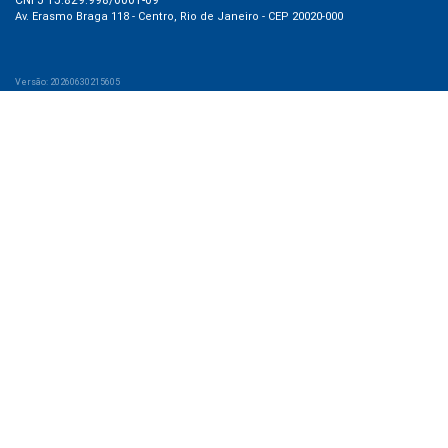
Av. Erasmo Braga 118 - Centro, Rio de Janeiro - CEP 20020-000
Versão: 20260630215605